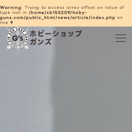
Warning
: Trying to access array offset on value of
type null in
/home/xb155309/hoby-
guns.com/public_html/news/article/index.php
on
line
9
ホビーショップ
ガンズ