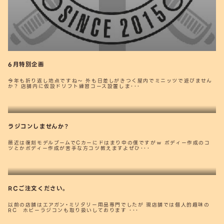
6月特別企画
今年も折り返し地点ですね～ 外も日差しがきつく屋内でミニッツで遊びません
か？ 店舗内に仮設ドリフト練習コース設置しま･･･
ラジコンしませんか？
最近は復刻モデルブームでCカーにドはまり中の僕ですがｗ ボディー作成のコ
ツとかボディー作成が苦手な方コツ教えますよぜひ･･･
RCご注文ください。
以前の店舗はエアガン・ミリタリー用品専門でしたが 現店舗では個人的趣味の
RC ホビーラジコンも取り扱いしております ･･･