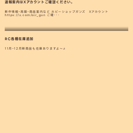
速報案内はXアカウントご確認ください。
新作情報・再販・商品案内など ホビーショップガンズ Xアカウント
https://x.com/air_gun ご確･･･
RC各種在庫追加
11月・12月新商品も在庫ありますよ～♬
最近の投稿
新作は定価となります。
7月ボーナスキャンペーン 物価高支援
東京マルイ新製品