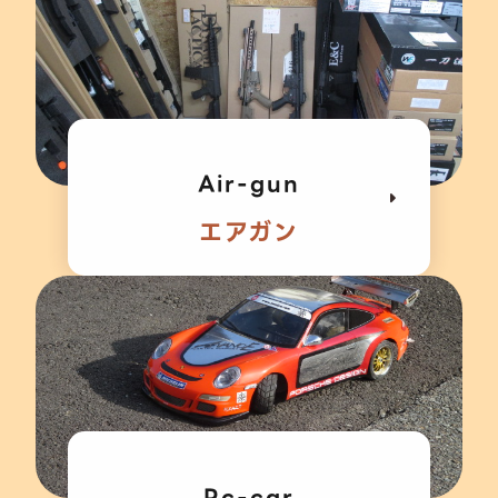
Air-gun
エアガン
Rc-car