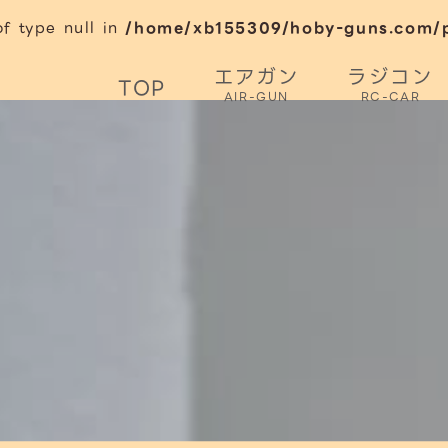
of type null in
/home/xb155309/hoby-guns.com/pu
エアガン
ラジコン
TOP
AIR-GUN
RC-CAR