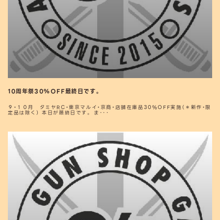
10周年祭30%OFF最終日です。
９・１０月 タミヤRC・東京マルイ・京商・店舗在庫品30%OFF実施（＊新作・限
定品は除く） 本日が最終日です。 ま･･･